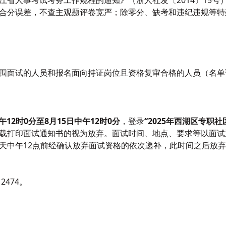
江省人事考试考务工作规程的通知》（浙人社发〔2014〕15号
合分误差，不查主观题评卷宽严；除零分、缺考和违纪违规等特
围面试的人员和报名面向持证岗位且资格复审合格的人员（名单
午
12
时0分至
8
月
15
日
中午
12时0分
，登录
“202
5
年西湖区专职社
载打印面试通知书的视为放弃。面试时间、地点、要求等以面试
天中午12点前经确认放弃面试资格的依次递补，此时间之后放
2474。